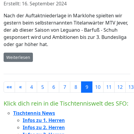
Erstellt: 16. September 2024
Nach der Auftaktniederlage in Marklohe spielten wir
gestern beim selbsternannten Titelanwärter MTV Jever,
der ab dieser Saison von Leguano - Barfuß - Schuh
gesponsert wird und Ambitionen bis zur 3. Bundesliga
oder gar höher hat.
Weiterlesen
Seite 9 von 33
4
5
6
7
8
9
10
11
12
13
Klick dich rein in die Tischtenniswelt des SFO:
Tischtennis News
Infos zu 1. Herren
Infos zu 2. Herren